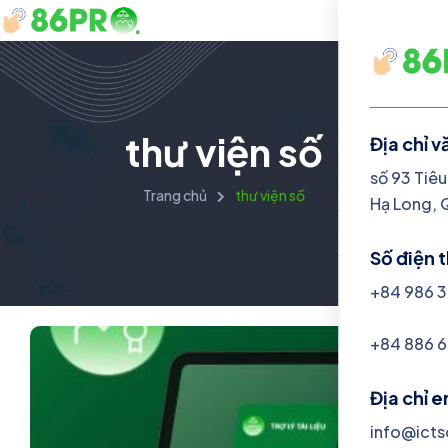
thư viện số
Địa chỉ 
Danh mục
số 93 Tiêu
Trang chủ
thư viện số
Hạ Long, 
Dịch vụ
Số điện 
Giải pháp
+84 986 3
Chia sẻ
+84 886 6
Giới thiệu
Địa chỉ 
info@icts