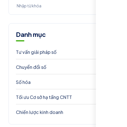
Danh mục
Tư vấn giải pháp số
9
Chuyển đổi số
9
Số hóa
7
Tối ưu Cơ sở hạ tầng CNTT
7
Chiến lược kinh doanh
6