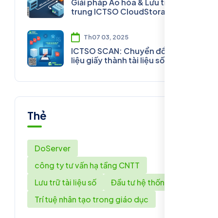
Giải pháp Ảo hóa & Lưu trữ tập
trung ICTSO CloudStorage+
Th07 03, 2025
ICTSO SCAN: Chuyển đổi tài
liệu giấy thành tài liệu số
Thẻ
DoServer
công ty tư vấn hạ tầng CNTT
Lưu trữ tài liệu số
Đầu tư hệ thống AI
Trí tuệ nhân tạo trong giáo dục