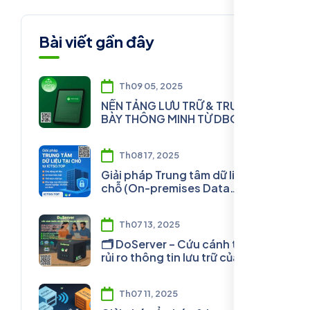
Bài viết gần đây
Th09 05, 2025
NỀN TẢNG LƯU TRỮ & TRƯNG
BÀY THÔNG MINH TỪ DBOOK
Th08 17, 2025
Giải pháp Trung tâm dữ liệu tại
chỗ (On-premises Data
Center) từ ICTSO
Th07 13, 2025
🗂️ DoServer – Cứu cánh trước
rủi ro thông tin lưu trữ của bạn!
Th07 11, 2025