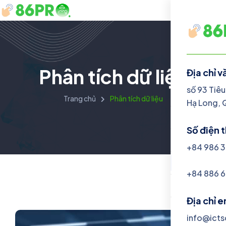
Phân tích dữ liệu
Địa chỉ 
Danh mục
số 93 Tiêu
Trang chủ
Phân tích dữ liệu
Hạ Long, 
Dịch vụ
Số điện 
Giải pháp
+84 986 3
Chia sẻ
+84 886 6
Giới thiệu
Địa chỉ 
info@icts