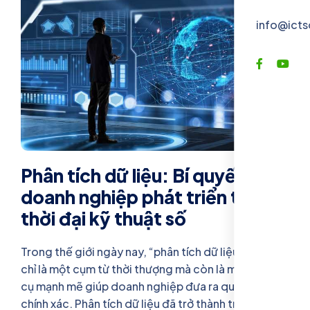
info@icts
Phân tích dữ liệu: Bí quyết giúp
doanh nghiệp phát triển trong
thời đại kỹ thuật số
Trong thế giới ngày nay, “phân tích dữ liệu” không
chỉ là một cụm từ thời thượng mà còn là một công
cụ mạnh mẽ giúp doanh nghiệp đưa ra quyết định
chính xác. Phân tích dữ liệu đã trở thành trọng tâm